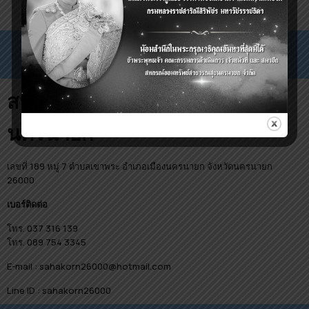
สหกรณ์ออมทรัพย์สาธารณสุข
นครนายก
เลขที่ 189 หมู่ 7 ตำบลเขาพระ อำเภอเมืองนครนายก จังหวัดนครนายก
26000
เบอร์ติดต่อ
โทร. 037 316 139
โทร. 089 754 3345
E-mail : sahakorn26000@hotmail.com
Line ID : sahakorn26000