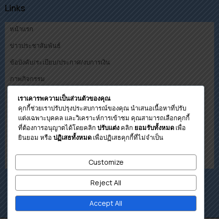
Links
หน้าแรก
ข่าวประชาสัมพันธ์
ข้อบังคับ/ระเบียบ/ประกาศ/งบการเงิน
ภาพกิจกรรม
คณะกรรมการ
เราเคารพความเป็นส่วนตัวของคุณ
คุกกี้ช่วยเราปรับปรุงประสบการณ์ของคุณ นำเสนอเนื้อหาที่ปรับ
ดาวน์โหลด
แต่งเฉพาะบุคคล และวิเคราะห์การเข้าชม คุณสามารถเลือกคุกกี้
ที่ต้องการอนุญาตได้โดยคลิก
คลิก
เพื่อ
ปรับแต่ง
ยอมรับทั้งหมด
โปรแกรมคำนวนวงเงินกู้เบื้องต้น
ยินยอม หรือ
เพื่อปฏิเสธคุกกี้ที่ไม่จำเป็น
ปฏิเสธทั้งหมด
ติดต่อสหกรณ์
เกี่ยวกับสหกรณ์
Customize
Reject All
Accept All