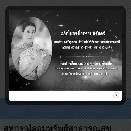
Previous
Next
ประกาศรับสมัครกองล้าน
สหกรณ์ รับชำระหนี้และกู้
ที่ 2 (กสธท.) วาระพิเศษ
เงินฉุกเฉิน (หักกลบหนี้
(อายุเกิน 59 ปีแต่ไม่เกิน
เก่า) 31 สิงหาคม 2564 – 3
64 ปี 6 เดือน) ประจำเดือน
กันยายน 2564 ก่อน 10.00
กรกฎาคม 2564 ตั้งแต่วัน
น
ที่ 1 – 25 ก.ค. 64
สหกรณ์ออมทรัพย์สาธารณสุข