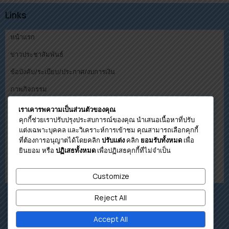
Links
หน้าแรก
ข่าวประชาสัมพันธ์
ข้อบังคับ/ระเบียบ/ประกาศ/งบการเงิน
ภาพกิจกรรม
คณะกรรมการ
เราเคารพความเป็นส่วนตัวของคุณ
คุกกี้ช่วยเราปรับปรุงประสบการณ์ของคุณ นำเสนอเนื้อหาที่ปรับ
ดาวน์โหลด
แต่งเฉพาะบุคคล และวิเคราะห์การเข้าชม คุณสามารถเลือกคุกกี้
ที่ต้องการอนุญาตได้โดยคลิก
คลิก
เพื่อ
ปรับแต่ง
ยอมรับทั้งหมด
โปรแกรมคำนวนวงเงินกู้เบื้องต้น
ยินยอม หรือ
เพื่อปฏิเสธคุกกี้ที่ไม่จำเป็น
ปฏิเสธทั้งหมด
ติดต่อสหกรณ์
Customize
เกี่ยวกับสหกรณ์
Reject All
Accept All