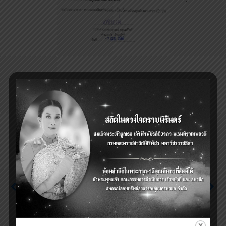
Next
ประกาศ เรื่อง ประกวด
Previous
ราคาจ้างก่อสร้างอาคาร
ระเบียบฯ ว่าด้วยการให้
สำนักงานสหกรณ์ออม
เงินกู้แก่สมาชิก และ
ทรัพย์สาธารณสุข
ดอกเบี้ยเงินกู้ พ.ศ.2566
นครนายก จำกัด ด้วยวิธี
ประกวดราคา