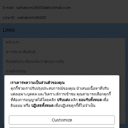
E-mail : sahakorn26000@hotmail.com
Line ID : sahakorn26000
Links
หน้าแรก
ข่าวประชาสัมพันธ์
ข้อบังคับ/ระเบียบ/ประกาศ/งบการเงิน
ภาพกิจกรรม
คณะกรรมการ
เราเคารพความเป็นส่วนตัวของคุณ
คุกกี้ช่วยเราปรับปรุงประสบการณ์ของคุณ นำเสนอเนื้อหาที่ปรับ
ดาวน์โหลด
แต่งเฉพาะบุคคล และวิเคราะห์การเข้าชม คุณสามารถเลือกคุกกี้
ที่ต้องการอนุญาตได้โดยคลิก
คลิก
เพื่อ
ปรับแต่ง
ยอมรับทั้งหมด
โปรแกรมคำนวนวงเงินกู้เบื้องต้น
ยินยอม หรือ
เพื่อปฏิเสธคุกกี้ที่ไม่จำเป็น
ปฏิเสธทั้งหมด
ติดต่อสหกรณ์
Customize
เกี่ยวกับสหกรณ์