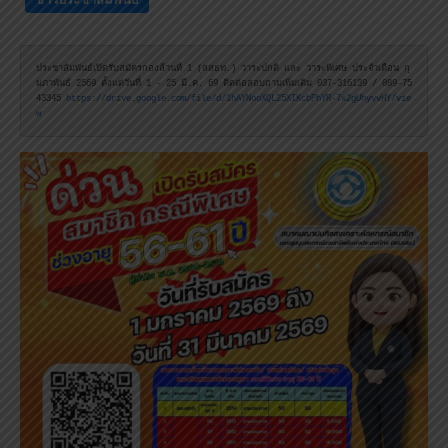
ประชาสัมพันธ์เปิดรับสมัครกองล้านที่ 1 (สสธท.) วาระปกติ และ วาระพิเศษ ประจำเดือน กุ
มภาพันธ์ 2569 ตั้งแต่วันที่ 1 - 25 มี.ค. 69 ติดต่อสอบถามเพิ่มเติม 037-316139 / 089-75
43345 
https://drive.google.com/file/d/1hAYNooXQL25XIKcbPhYR-7x2gUhyvvHY/vie
w