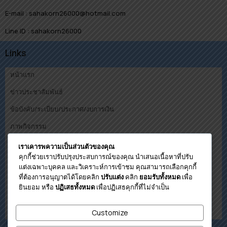
E-mail : sahakorn26000@hotmail.com
Line ID : sahakorn26000
Links
หน้าแรก
ข่าวประชาสัมพันธ์
ข้อบังคับ/ระเบียบ/ประกาศ/งบการเงิน
ภาพกิจกรรม
คณะกรรมการ
เราเคารพความเป็นส่วนตัวของคุณ
คุกกี้ช่วยเราปรับปรุงประสบการณ์ของคุณ นำเสนอเนื้อหาที่ปรับ
ดาวน์โหลด
แต่งเฉพาะบุคคล และวิเคราะห์การเข้าชม คุณสามารถเลือกคุกกี้
ที่ต้องการอนุญาตได้โดยคลิก
คลิก
เพื่อ
ปรับแต่ง
ยอมรับทั้งหมด
โปรแกรมคำนวนวงเงินกู้เบื้องต้น
ยินยอม หรือ
เพื่อปฏิเสธคุกกี้ที่ไม่จำเป็น
ปฏิเสธทั้งหมด
ติดต่อสหกรณ์
Customize
เกี่ยวกับสหกรณ์