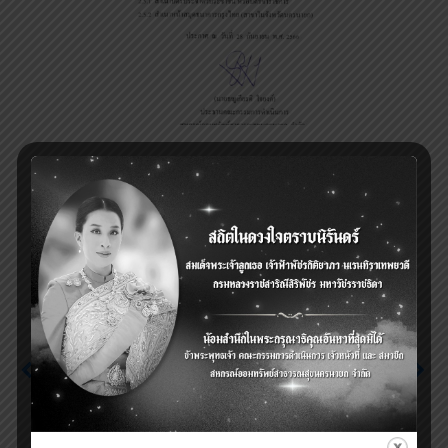
Previous
Next
ประชาสัมพันธ์เปิดรับ
ประกาศ เรื่อง โครงการ
สมัครกองล้านที่ 2
ส่งเสริมการออม สหกรณ์
(กสธท.) วาระพิเศษ (
ออมทรัพย์สาธารณสุข
อายุ 59 ปีแต่ไม่เกิน 65 ปี )
นครนายก จำกัด 6/2566
ประจำเดือน สิงหาคม
(ระยะเวาลาฝาก 24
2566
เดือน)