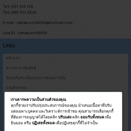
โทร. 037 316 139
โทร. 089 754 3345
E-mail : sahakorn26000@hotmail.com
Line ID : sahakorn26000
Links
หน้าแรก
ข่าวประชาสัมพันธ์
ข้อบังคับ/ระเบียบ/ประกาศ/งบการเงิน
ภาพกิจกรรม
คณะกรรมการ
เราเคารพความเป็นส่วนตัวของคุณ
คุกกี้ช่วยเราปรับปรุงประสบการณ์ของคุณ นำเสนอเนื้อหาที่ปรับ
ดาวน์โหลด
แต่งเฉพาะบุคคล และวิเคราะห์การเข้าชม คุณสามารถเลือกคุกกี้
ที่ต้องการอนุญาตได้โดยคลิก
คลิก
เพื่อ
ปรับแต่ง
ยอมรับทั้งหมด
โปรแกรมคำนวนวงเงินกู้เบื้องต้น
ยินยอม หรือ
เพื่อปฏิเสธคุกกี้ที่ไม่จำเป็น
ปฏิเสธทั้งหมด
ติดต่อสหกรณ์