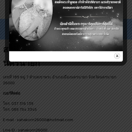
สหกรณ์ออมทรัพย์สาธารณสุข
นครนายก
เลขที่ 189 หมู่ 7 ตำบลเขาพระ อำเภอเมืองนครนายก จังหวัดนครนายก
26000
เบอร์ติดต่อ
โทร. 037 316 139
โทร. 089 754 3345
E-mail : sahakorn26000@hotmail.com
Line ID : sahakorn26000