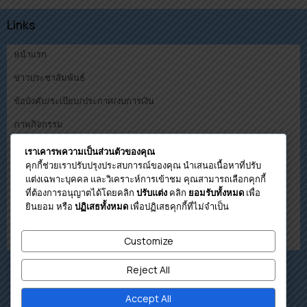
Links
หน้าแรก
ข่าวประชาสัมพันธ์
ข้อบังคับ/ระเบียบ/ประกาศ/งบการเงิน
ภาพกิจกรรม
คณะกรรมการ
เราเคารพความเป็นส่วนตัวของคุณ
คุกกี้ช่วยเราปรับปรุงประสบการณ์ของคุณ นำเสนอเนื้อหาที่ปรับ
ดาวน์โหลด
แต่งเฉพาะบุคคล และวิเคราะห์การเข้าชม คุณสามารถเลือกคุกกี้
ที่ต้องการอนุญาตได้โดยคลิก
คลิก
เพื่อ
ปรับแต่ง
ยอมรับทั้งหมด
โปรแกรมคำนวนวงเงินกู้เบื้องต้น
ยินยอม หรือ
เพื่อปฏิเสธคุกกี้ที่ไม่จำเป็น
ปฏิเสธทั้งหมด
ติดต่อสหกรณ์
เกี่ยวกับสหกรณ์
Customize
Reject All
Accept All