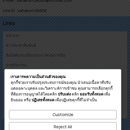
E-mail : sahakorn26000@hotmail.com
Line ID : sahakorn26000
Links
หน้าแรก
ข่าวประชาสัมพันธ์
ข้อบังคับ/ระเบียบ/ประกาศ/งบการเงิน
ภาพกิจกรรม
คณะกรรมการ
เราเคารพความเป็นส่วนตัวของคุณ
คุกกี้ช่วยเราปรับปรุงประสบการณ์ของคุณ นำเสนอเนื้อหาที่ปรับ
ดาวน์โหลด
แต่งเฉพาะบุคคล และวิเคราะห์การเข้าชม คุณสามารถเลือกคุกกี้
ที่ต้องการอนุญาตได้โดยคลิก
คลิก
เพื่อ
ปรับแต่ง
ยอมรับทั้งหมด
โปรแกรมคำนวนวงเงินกู้เบื้องต้น
ยินยอม หรือ
เพื่อปฏิเสธคุกกี้ที่ไม่จำเป็น
ปฏิเสธทั้งหมด
ติดต่อสหกรณ์
Customize
เกี่ยวกับสหกรณ์
Reject All