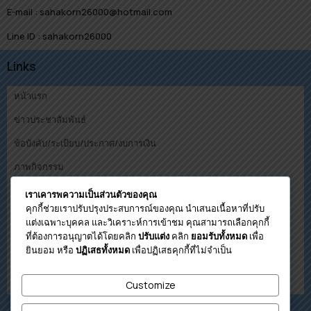
E-mail : sahakorn26000@hotmail.com
Line ID : sahakorn26000
Links
หน้าแรก
ข่าวประชาสัมพันธ์
ข้อบังคับ/ระเบียบ/ประกาศ/งบการเงิน
ภาพกิจกรรม
คณะกรรมการ
เราเคารพความเป็นส่วนตัวของคุณ
คุกกี้ช่วยเราปรับปรุงประสบการณ์ของคุณ นำเสนอเนื้อหาที่ปรับ
ดาวน์โหลด
แต่งเฉพาะบุคคล และวิเคราะห์การเข้าชม คุณสามารถเลือกคุกกี้
ที่ต้องการอนุญาตได้โดยคลิก
คลิก
เพื่อ
ปรับแต่ง
ยอมรับทั้งหมด
โปรแกรมคำนวนวงเงินกู้เบื้องต้น
ยินยอม หรือ
เพื่อปฏิเสธคุกกี้ที่ไม่จำเป็น
ปฏิเสธทั้งหมด
ติดต่อสหกรณ์
เกี่ยวกับสหกรณ์
Customize