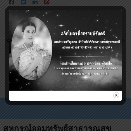
Previous
Next
ประกาศ สหกรณ์ฯ รับ
ชำระหนี้และกู้เงินฉุกเฉิน
ประกาศหยุดทำการ 1 วัน
(หักกลบหนี้เก่า) วันที่ 30
วันที่ 10 พฤษภาคม 2564
เมษายน 2564 ก่อน 10.00
วันพืชมงคล
น. วันเดียวเท่านั้น
สหกรณ์ออมทรัพย์สาธารณสุข