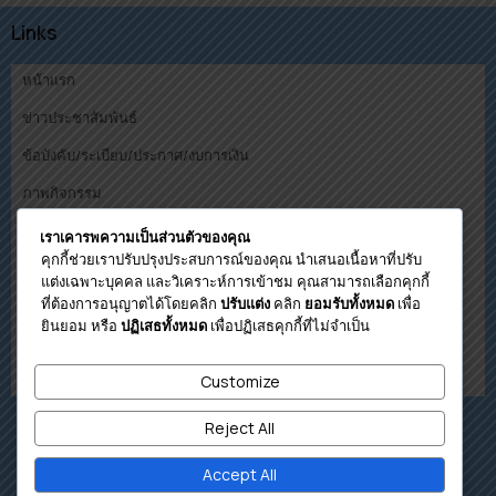
Links
หน้าแรก
ข่าวประชาสัมพันธ์
ข้อบังคับ/ระเบียบ/ประกาศ/งบการเงิน
ภาพกิจกรรม
คณะกรรมการ
เราเคารพความเป็นส่วนตัวของคุณ
คุกกี้ช่วยเราปรับปรุงประสบการณ์ของคุณ นำเสนอเนื้อหาที่ปรับ
ดาวน์โหลด
แต่งเฉพาะบุคคล และวิเคราะห์การเข้าชม คุณสามารถเลือกคุกกี้
ที่ต้องการอนุญาตได้โดยคลิก
คลิก
เพื่อ
ปรับแต่ง
ยอมรับทั้งหมด
โปรแกรมคำนวนวงเงินกู้เบื้องต้น
ยินยอม หรือ
เพื่อปฏิเสธคุกกี้ที่ไม่จำเป็น
ปฏิเสธทั้งหมด
ติดต่อสหกรณ์
Customize
เกี่ยวกับสหกรณ์
Reject All
Accept All