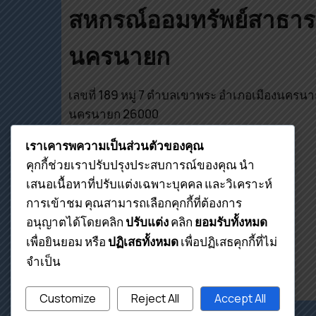
สหกรณ์ออมทรัพย์สาธา
นครนายก
เลขที่ 189 หมู่ 7 ตำบลเขาพระ อำเภอเมืองนครนา
นครนายก 26000
เบอร์ติดต่อ
เราเคารพความเป็นส่วนตัวของคุณ
คุกกี้ช่วยเราปรับปรุงประสบการณ์ของคุณ นำ
โทร. 037 316 139
เสนอเนื้อหาที่ปรับแต่งเฉพาะบุคคล และวิเคราะห์
โทร. 089 754 3345
การเข้าชม คุณสามารถเลือกคุกกี้ที่ต้องการ
อนุญาตได้โดยคลิก
คลิก
E-mail : sahakorn26000@hotmail.com
ปรับแต่ง
ยอมรับทั้งหมด
เพื่อยินยอม หรือ
เพื่อปฏิเสธคุกกี้ที่ไม่
ปฏิเสธทั้งหมด
Line ID : sahakorn26000
จำเป็น
Customize
Reject All
Accept All