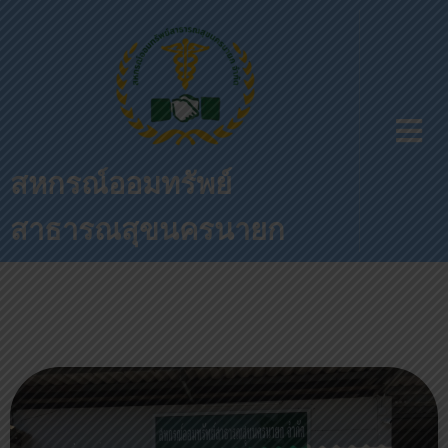
สหกรณ์ออมทรัพย์
สาธารณสุขนครนายก