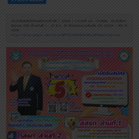
ประชาสัมพันธ์เปิดรับสมัครกองล้านที่ 1 (สสธท.) วาระปกติ และ วาระพิเศษ  ประจำเดือน 
มิถุนายน 2569 ตั้งแต่วันที่ 1 - 25 มิ.ย. 69 ติดต่อสอบถามเพิ่มเติม 037-316139 / 089-75
https://drive.google.com/file/d/1BPT3fLdX1Nl8SUcAOSsiX9ThNwoFs1eQ/view