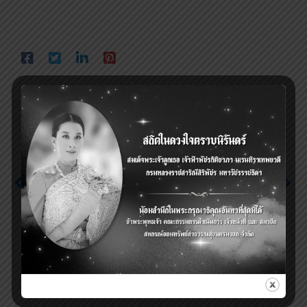
Previous
ประชาสัมพันธ์เปิดรับ
Next
สมัครกองล้านที่ 2
(กสธท.) วาระปกติ (
แจ้งกำหนดยื่นคำขอกู้และ
อายุ 20 – 59 ปี) ประจำ
จ่ายเงินกู้ฉุกเฉิน (กรณีผู้กู้
เดือน มกราคม 2567
รายเก่า/หักกลบหนี้คง
ตั้งแต่วันที่ 1 – 25 ม.ค. 66
ค้าง) ประจำเดือน
ติดต่อสอบถามเพิ่มเติม
มกราคม 2567
037-316139 / 089-
7543345