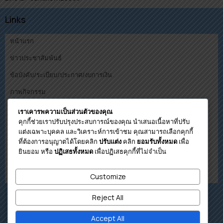
Links
หน้าแรก
ข่าวประชาสัมพันธ์
ข้อบังคับ/ระเบียบ/ประกาศ/งบการเงิน
ภาพกิจกรรม
คณะกรรมการ
เราเคารพความเป็นส่วนตัวของคุณ
คุกกี้ช่วยเราปรับปรุงประสบการณ์ของคุณ นำเสนอเนื้อหาที่ปรับ
ดาวน์โหลด
แต่งเฉพาะบุคคล และวิเคราะห์การเข้าชม คุณสามารถเลือกคุกกี้
ที่ต้องการอนุญาตได้โดยคลิก
คลิก
เพื่อ
ปรับแต่ง
ยอมรับทั้งหมด
โปรแกรมคำนวนวงเงินกู้เบื้องต้น
ยินยอม หรือ
เพื่อปฏิเสธคุกกี้ที่ไม่จำเป็น
ปฏิเสธทั้งหมด
ติดต่อสหกรณ์
เกี่ยวกับสหกรณ์
Customize
Reject All
Accept All