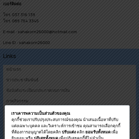
เบอร์ติดต่อ
โทร. 037 316 139
โทร. 089 754 3345
E-mail : sahakorn26000@hotmail.com
Line ID : sahakorn26000
Links
หน้าแรก
ข่าวประชาสัมพันธ์
ข้อบังคับ/ระเบียบ/ประกาศ/งบการเงิน
ภาพกิจกรรม
คณะกรรมการ
เราเคารพความเป็นส่วนตัวของคุณ
คุกกี้ช่วยเราปรับปรุงประสบการณ์ของคุณ นำเสนอเนื้อหาที่ปรับ
ดาวน์โหลด
แต่งเฉพาะบุคคล และวิเคราะห์การเข้าชม คุณสามารถเลือกคุกกี้
ที่ต้องการอนุญาตได้โดยคลิก
คลิก
เพื่อ
ปรับแต่ง
ยอมรับทั้งหมด
โปรแกรมคำนวนวงเงินกู้เบื้องต้น
ยินยอม หรือ
เพื่อปฏิเสธคุกกี้ที่ไม่จำเป็น
ปฏิเสธทั้งหมด