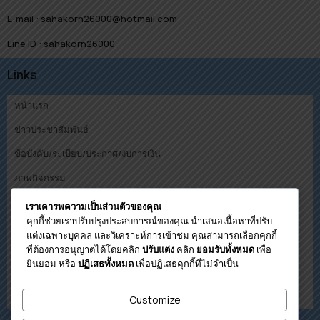
E-mail : sahakorn26000@hotmail.com
Line ID : sahakorn26000
Links
หน้าแรก
ข่าวประชาสัมพันธ์
ข้อบังคับ/ระเบียบ/ประกาศ/งบการเงิน
ภาพกิจกรรม
คณะกรรมการ
เราเคารพความเป็นส่วนตัวของคุณ
คุกกี้ช่วยเราปรับปรุงประสบการณ์ของคุณ นำเสนอเนื้อหาที่ปรับ
ดาวน์โหลด
แต่งเฉพาะบุคคล และวิเคราะห์การเข้าชม คุณสามารถเลือกคุกกี้
ที่ต้องการอนุญาตได้โดยคลิก
คลิก
เพื่อ
ปรับแต่ง
ยอมรับทั้งหมด
โปรแกรมคำนวนวงเงินกู้เบื้องต้น
ยินยอม หรือ
เพื่อปฏิเสธคุกกี้ที่ไม่จำเป็น
ปฏิเสธทั้งหมด
ติดต่อสหกรณ์
Customize
เกี่ยวกับสหกรณ์