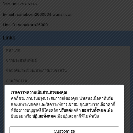
โทร. 089 754 3345
E-mail : sahakorn26000@hotmail.com
Line ID : sahakorn26000
Links
หน้าแรก
ข่าวประชาสัมพันธ์
ข้อบังคับ/ระเบียบ/ประกาศ/งบการเงิน
ภาพกิจกรรม
คณะกรรมการ
เราเคารพความเป็นส่วนตัวของคุณ
คุกกี้ช่วยเราปรับปรุงประสบการณ์ของคุณ นำเสนอเนื้อหาที่ปรับ
ดาวน์โหลด
แต่งเฉพาะบุคคล และวิเคราะห์การเข้าชม คุณสามารถเลือกคุกกี้
ที่ต้องการอนุญาตได้โดยคลิก
คลิก
เพื่อ
ปรับแต่ง
ยอมรับทั้งหมด
โปรแกรมคำนวนวงเงินกู้เบื้องต้น
ยินยอม หรือ
เพื่อปฏิเสธคุกกี้ที่ไม่จำเป็น
ปฏิเสธทั้งหมด
ติดต่อสหกรณ์
Customize
เกี่ยวกับสหกรณ์